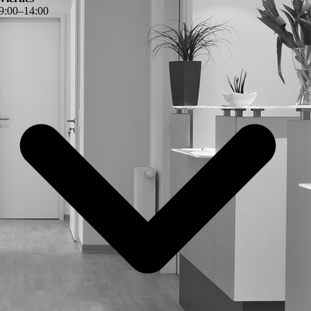
9
:
00
–
14
:
00