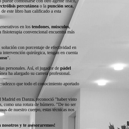
to puede combinarse con otro agente físico,
ectrólisis percutánea
o la
punción seca
,
e este libro han calificado a esta
generativos en los
tendones
,
músculos
,
 la fisioterapia convencional encuentra más
a solución con porcentaje de efectividad en
na intervención quirúrgica, tengan en cuenta
noso
".
ias personales. Así, el jugador de
pádel
ánea ha alargado su carrera profesional.
 agradezco que todo el conocimiento aportado
nal Madrid en Danza, reconoció "haber visto
ves, como una rotura de húmero. "De no ser
emos de nuestro cuerpo, estas técnicas nos
n nosotros y te asesoraremos!