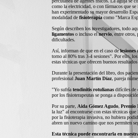
percutánea de agentes físicos. La aguja se c
como la electricidad, o con fármacos que se
han experimentado su mayor desarrollo España
modalidad de
fisioterapia
como "Marca Esp
Según describen los investigadores, todo aq
ligamentos
o incluso el
nervio
, entre otros,
dificultades.
Así, informan de que en el caso de
lesiones
torno al 80% tras 3-4 sesiones". Por ello, lo
estas técnicas que ofrecen buenos resultados
Durante la presentación del libro, dos pacien
profesional
Juan Martín Díaz
, pareja núme
"Yo sufría
tendinitis rotulianas
difíciles de
por los fisioterapeutas se ponga a disposició
Por su parte,
Aida Gómez Agudo
,
Premio 
la luz" al encontrarse con estas técnicas qu
por la fisioterapia invasiva, no hubiera pod
abren un nuevo camino que nos permiten se
Esta técnica puede encontrarla en nuestra