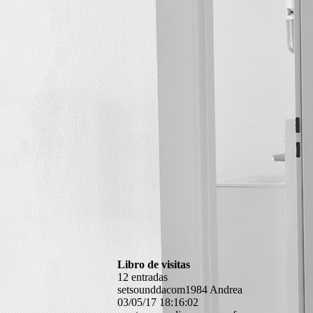
Libro de visitas
12 entradas
setsounddacom1984 Andrea
03/05/17
18:16:02