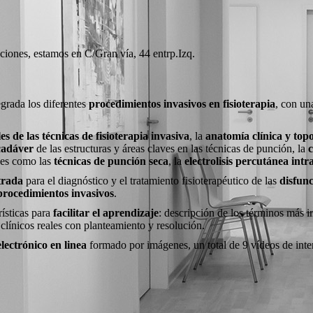
ciones, estamos en C/Gran vía, 44 entrp.Izq.
grada los diferentes
procedimientos invasivos en fisioterapia
, con u
s de las técnicas de fisioterapia invasiva
, la
anatomía clínica y top
 cadáver
de las estructuras y áreas claves en las técnicas de punción, la
c
ones como las
técnicas de punción seca
, la
electrolisis percutánea intr
trada
para el diagnóstico y el tratamiento fisioterapéutico de las
disfunc
rocedimientos invasivos
.
rísticas para
facilitar el aprendizaje
: descripción de los términos más 
clínicos reales con planteamiento y resolución.
electrónico en linea
formado por imágenes, un total de 9 vídeos de int