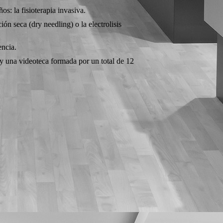
s: la fisioterapia invasiva.
ión seca (dry needling) o la electrolisis
encia.
 y una videoteca formada por un total de 12