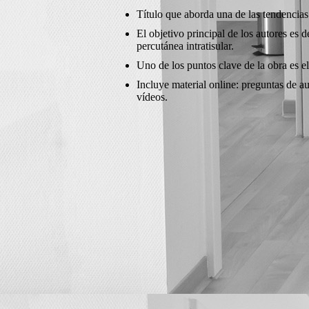
Título que aborda una de las tendencias 
El objetivo principal de los autores es d
percutánea intratisular.
Uno de los puntos clave de la obra es el
Incluye material online: preguntas de a
vídeos.