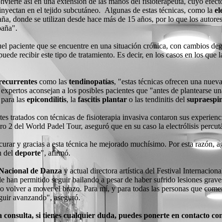
onvierte así en una extensión de las manos del fisioterapeuta, cuyo efec
 inyectan en el tejido subcutáneo. Algunas de estas técnicas, como la
el
, donde se utilizan desde hace más de 15 años, por lo que los autores d
aña".
uel paciente que se encuentre en una situación crónica, con cambios de
 puede recibir este tipo de tratamiento. Es decir, en los casos en los que
 recurrentes
como las
tendinopatías
, "estas técnicas ofrecen una nuev
s expertos aconsejan a los posibles pacientes que "antes de plantearse u
 para las
epicondilitis
, la
fascitis plantar
o las tendinitis del
supraespi
tes tratados con técnicas de fisioterapia invasiva contaron sus experienc
ro 2 del World Padel Tour, aseguró que en su caso la electrólisis percut
 curar y gracias a esta técnica he mejorado muchísimo. Por esta razón,
n del
deporte
", afirmó.
Nacional de Danza
y actual directora artística del Festival Internacio
e le han permitido seguir bailando a pesar de haber sufrido lesiones gra
ido volver a mover el brazo. Para mí, y para todas las personas que com
guir avanzando", aseguró.
 consulta, si tienes cualquier duda, puedes ponerte en contacto co