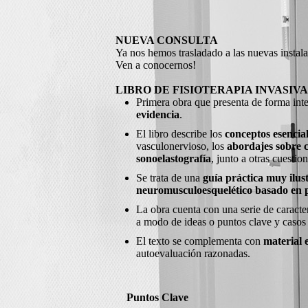
NUEVA CONSULTA
Ya nos hemos trasladado a las nuevas instala
Ven a conocernos!
LIBRO DE FISIOTERAPIA INVASIVA
Primera obra que presenta de forma inte
evidencia
.
El libro describe los
conceptos esenciale
vasculonervioso, los
abordajes sobre
sonoelastografía
, junto a otras cuesti
Se trata de una
guía práctica muy ilus
neuromusculoesquelético basado en p
La obra cuenta con una serie de caracte
a modo de ideas o puntos clave y casos 
El texto se complementa con
material 
autoevaluación razonadas.
Puntos Clave