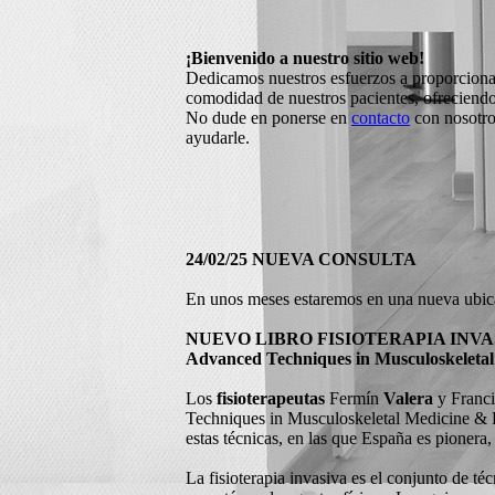
¡Bienvenido a nuestro sitio web!
Dedicamos nuestros esfuerzos a proporcionar 
comodidad de nuestros pacientes, ofreciendo 
No dude en ponerse en
contacto
con nosotros
ayudarle.
24/02/25 NUEVA CONSULTA
En unos meses estaremos en una nueva ubica
NUEVO LIBRO FISIOTERAPIA INVA
Advanced Techniques in Musculoskeletal
Los
fisioterapeutas
Fermín
Valera
y Franc
Techniques in Musculoskeletal Medicine & Ph
estas técnicas, en las que España es pioner
La fisioterapia invasiva es el conjunto de té