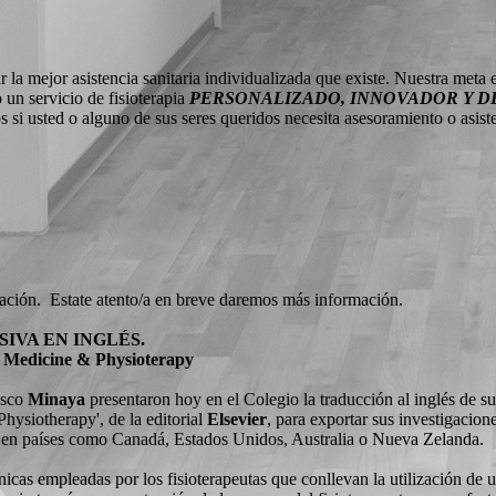
la mejor asistencia sanitaria individualizada que existe. Nuestra meta
un servicio de fisioterapia
PERSONALIZADO, INNOVADOR Y D
 si usted o alguno de sus seres queridos necesita asesoramiento o asist
ción. Estate atento/a en breve daremos más información.
SIVA EN INGLÉS.
 Medicine & Physioterapy
isco
Minaya
presentaron hoy en el Colegio la traducción al inglés de su
ysiotherapy', de la editorial
Elsevier
, para exportar sus investigacion
a, en países como Canadá, Estados Unidos, Australia o Nueva Zelanda.
cnicas empleadas por los fisioterapeutas que conllevan la utilización de 