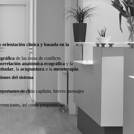
na
orientación clínica y basada en la
ográfica
de las áreas de conflicto
orrelación anatómica-ecográfica
y la
atisular
, la
acupuntura
o la
mesoterapia
.
iones del sistema
importantes de cada capítulo, breves mensajes
ervenciones, así como preguntas de