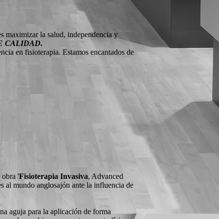
 es maximizar la salud, independencia y
E CALIDAD.
encia en fisioterapia. Estamos encantados de
Hablamos los
siguientes idiomas:
 obra '
Fisioterapia Invasiva
, Advanced
es al mundo anglosajón ante la influencia de
una aguja para la aplicación de forma