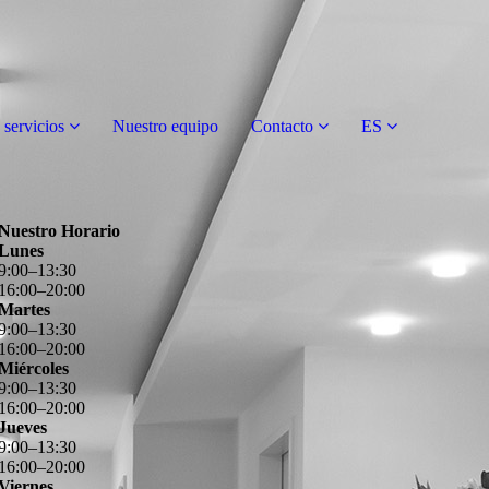
 servicios
Nuestro equipo
Contacto
ES
Nuestro Horario
Lunes
9
:
00
–
13
:
30
16
:
00
–
20
:
00
Martes
9
:
00
–
13
:
30
16
:
00
–
20
:
00
Miércoles
9
:
00
–
13
:
30
16
:
00
–
20
:
00
Jueves
9
:
00
–
13
:
30
16
:
00
–
20
:
00
Viernes