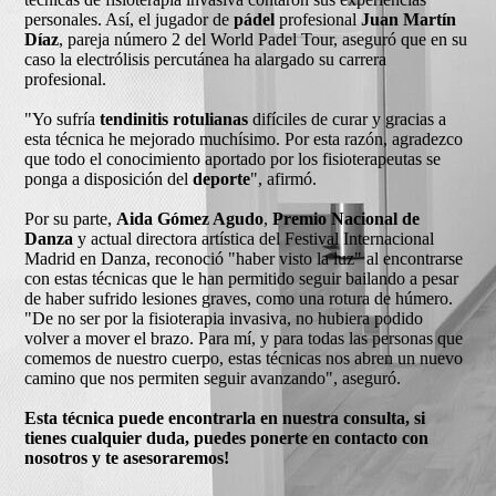
personales. Así, el jugador de
pádel
profesional
Juan Martín
Díaz
, pareja número 2 del World Padel Tour, aseguró que en su
caso la electrólisis percutánea ha alargado su carrera
profesional.
"Yo sufría
tendinitis rotulianas
difíciles de curar y gracias a
esta técnica he mejorado muchísimo. Por esta razón, agradezco
que todo el conocimiento aportado por los fisioterapeutas se
ponga a disposición del
deporte
", afirmó.
Por su parte,
Aida Gómez Agudo
,
Premio Nacional de
Danza
y actual directora artística del Festival Internacional
Madrid en Danza, reconoció "haber visto la luz" al encontrarse
con estas técnicas que le han permitido seguir bailando a pesar
de haber sufrido lesiones graves, como una rotura de húmero.
"De no ser por la fisioterapia invasiva, no hubiera podido
volver a mover el brazo. Para mí, y para todas las personas que
comemos de nuestro cuerpo, estas técnicas nos abren un nuevo
camino que nos permiten seguir avanzando", aseguró.
Esta técnica puede encontrarla en nuestra consulta, si
tienes cualquier duda, puedes ponerte en contacto con
nosotros y te asesoraremos!