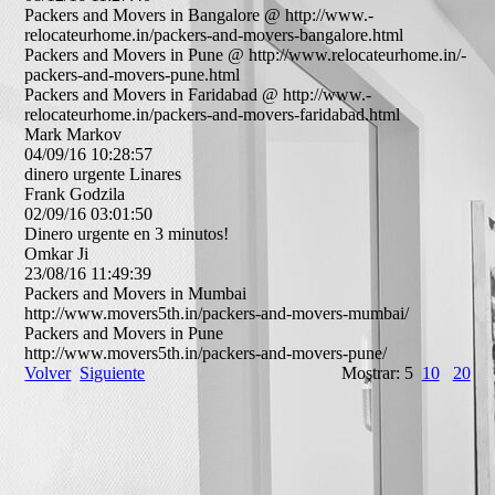
Packers and Movers in Bangalore @ http:­//­www.­
relocateurhome.­in/­packers-­and-­movers-­bangalore.­html
Packers and Movers in Pune @ http:­//­www.­relocateurhome.­in/­
packers-­and-­movers-­pune.­html
Packers and Movers in Faridabad @ http:­//­www.­
relocateurhome.­in/­packers-­and-­movers-­faridabad.­html
Mark Markov
04/09/16
10:28:57
dinero urgente Linares
Frank Godzila
02/09/16
03:01:50
Dinero urgente en 3 minutos!
Omkar Ji
23/08/16
11:49:39
Packers and Movers in Mumbai
http:­//­www.­movers5th.­in/­packers-­and-­movers-­mumbai/­
Packers and Movers in Pune
http:­//­www.­movers5th.­in/­packers-­and-­movers-­pune/­
Volver
Siguiente
Mostrar: 5
10
20