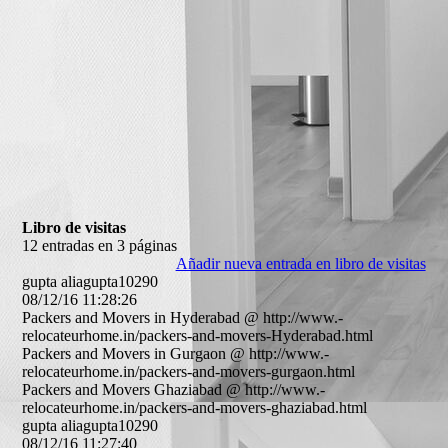
Libro de visitas
12 entradas en 3 páginas
Añadir nueva entrada en libro de visitas
gupta aliagupta10290
08/12/16
11:28:26
Packers and Movers in Hyderabad @ http:­//­www.­
relocateurhome.­in/­packers-­and-­movers-­Hyderabad.­html
Packers and Movers in Gurgaon @ http:­//­www.­
relocateurhome.­in/­packers-­and-­movers-­gurgaon.­html
Packers and Movers Ghaziabad @ http:­//­www.­
relocateurhome.­in/­packers-­and-­movers-­ghaziabad.­html
gupta aliagupta10290
08/12/16
11:27:40