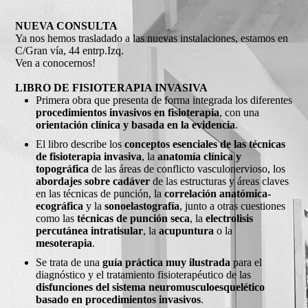
NUEVA CONSULTA
Ya nos hemos trasladado a las nuevas instalaciones, estamos en
C/Gran vía, 44 entrp.Izq.
Ven a conocernos!
LIBRO DE FISIOTERAPIA INVASIVA
Primera obra que presenta de forma integrada los diferentes
procedimientos invasivos en fisioterapia
, con una
orientación clínica y basada en la evidencia
.
El libro describe los
conceptos esenciales de las técnicas
de fisioterapia invasiva
, la
anatomía clínica y
topográfica
de las áreas de conflicto vasculonervioso, los
abordajes sobre cadáver
de las estructuras y áreas claves
en las técnicas de punción, la
correlación anatómica-
ecográfica
y la
sonoelastografía
, junto a otras cuestiones
como las
técnicas de punción seca
, la
electrolisis
percutánea intratisular
, la
acupuntura
o la
mesoterapia
.
Se trata de una
guía práctica muy ilustrada
para el
diagnóstico y el tratamiento fisioterapéutico de las
disfunciones del sistema neuromusculoesquelético
basado en procedimientos invasivos
.