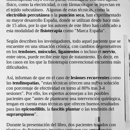
físico, como la electricidad, o con fármacos que se inyectan en
el tejido subcutáneo. Algunas de estas técnicas, como la
electrólisis percutánea
o la
punción seca
, han experimentado
su mayor desarrollo España, donde se utilizan desde hace más
de 15 años, por lo que los autores de este libro han calificado a
esta modalidad de
fisioterapia
como "Marca España".
Según describen los investigadores, todo aquel paciente que se
encuentre en una situación crónica, con cambios degenerativos
en los
tendones
,
músculos
,
ligamentos
o incluso el
nervio
,
entre otros, puede recibir este tipo de tratamiento. Es decir, en
los casos en los que la fisioterapia convencional encuentra más
dificultades.
Así, informan de que en el caso de
lesiones recurrentes
como
las
tendinopatías
, "estas técnicas ofrecen una nueva solución
con porcentaje de efectividad en torno al 80% tras 3-4
sesiones". Por ello, los expertos aconsejan a los posibles
pacientes que "antes de plantearse una intervención quirúrgica,
tengan en cuenta estas técnicas que ofrecen buenos resultados
para las
epicondilitis
, la
fascitis plantar
o las tendinitis del
supraespinoso
".
Durante la presentación del libro, dos pacientes tratados con
técnicas de fisioterapia invasiva contaron sus experiencias