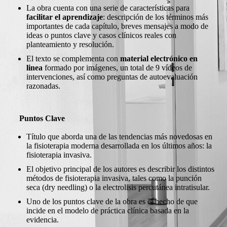
La obra cuenta con una serie de características para
facilitar el aprendizaje
: descripción de los términos más
importantes de cada capítulo, breves mensajes a modo de
ideas o puntos clave y casos clínicos reales con
planteamiento y resolución.
El texto se complementa con
material electrónico en
linea
formado por imágenes, un total de 9 vídeos de
intervenciones, así como preguntas de autoevaluación
razonadas.
Puntos Clave
Título que aborda una de las tendencias más novedosas en
la fisioterapia moderna desarrollada en los últimos años: la
fisioterapia invasiva.
El objetivo principal de los autores es describir los distintos
métodos de fisioterapia invasiva, tales como la punción
seca (dry needling) o la electrolisis percutánea intratisular.
Uno de los puntos clave de la obra es el hecho de que
incide en el modelo de práctica clínica basada en la
evidencia.