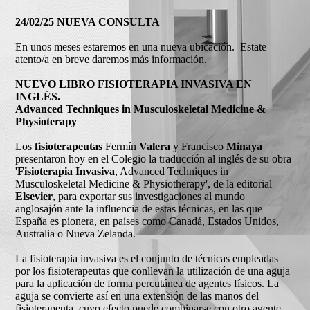
24/02/25 NUEVA CONSULTA
En unos meses estaremos en una nueva ubicación. Estate
atento/a en breve daremos más información.
NUEVO LIBRO FISIOTERAPIA INVASIVA EN
INGLÉS.
Advanced Techniques in Musculoskeletal Medicine &
Physioterapy
Los
fisioterapeutas
Fermín
Valera
y Francisco
Minaya
presentaron hoy en el Colegio la traducción al inglés de su obra
'
Fisioterapia Invasiva
, Advanced Techniques in
Musculoskeletal Medicine & Physiotherapy', de la editorial
Elsevier
, para exportar sus investigaciones al mundo
anglosajón ante la influencia de estas técnicas, en las que
España es pionera, en países como Canadá, Estados Unidos,
Australia o Nueva Zelanda.
La fisioterapia invasiva es el conjunto de técnicas empleadas
por los fisioterapeutas que conllevan la utilización de una aguja
para la aplicación de forma percutánea de agentes físicos. La
aguja se convierte así en una extensión de las manos del
fisioterapeuta, cuyo efecto puede combinarse con otro agente