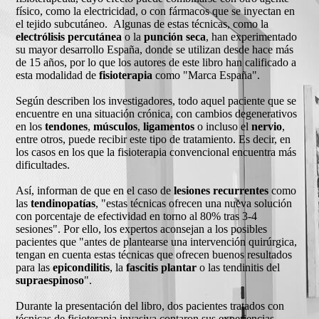
físico, como la electricidad, o con fármacos que se inyectan en
el tejido subcutáneo. Algunas de estas técnicas, como la
electrólisis percutánea
o la
punción seca
, han experimentado
su mayor desarrollo España, donde se utilizan desde hace más
de 15 años, por lo que los autores de este libro han calificado a
esta modalidad de
fisioterapia
como "Marca España".
Según describen los investigadores, todo aquel paciente que se
encuentre en una situación crónica, con cambios degenerativos
en los
tendones
,
músculos
,
ligamentos
o incluso el
nervio
,
entre otros, puede recibir este tipo de tratamiento. Es decir, en
los casos en los que la fisioterapia convencional encuentra más
dificultades.
Así, informan de que en el caso de
lesiones recurrentes
como
las
tendinopatías
, "estas técnicas ofrecen una nueva solución
con porcentaje de efectividad en torno al 80% tras 3-4
sesiones". Por ello, los expertos aconsejan a los posibles
pacientes que "antes de plantearse una intervención quirúrgica,
tengan en cuenta estas técnicas que ofrecen buenos resultados
para las
epicondilitis
, la
fascitis plantar
o las tendinitis del
supraespinoso
".
Durante la presentación del libro, dos pacientes tratados con
técnicas de fisioterapia invasiva contaron sus experiencias