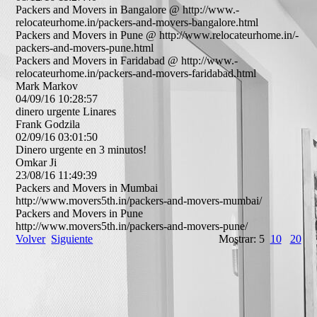
Packers and Movers in Bangalore @ http:­//­www.­
relocateurhome.­in/­packers-­and-­movers-­bangalore.­html
Packers and Movers in Pune @ http:­//­www.­relocateurhome.­in/­
packers-­and-­movers-­pune.­html
Packers and Movers in Faridabad @ http:­//­www.­
relocateurhome.­in/­packers-­and-­movers-­faridabad.­html
Mark Markov
04/09/16
10:28:57
dinero urgente Linares
Frank Godzila
02/09/16
03:01:50
Dinero urgente en 3 minutos!
Omkar Ji
23/08/16
11:49:39
Packers and Movers in Mumbai
http:­//­www.­movers5th.­in/­packers-­and-­movers-­mumbai/­
Packers and Movers in Pune
http:­//­www.­movers5th.­in/­packers-­and-­movers-­pune/­
Volver
Siguiente
Mostrar: 5
10
20