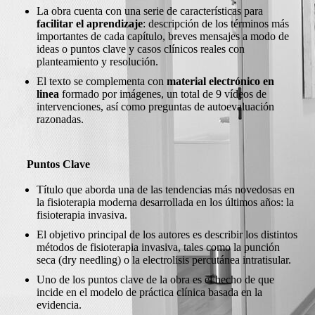
La obra cuenta con una serie de características para
facilitar el aprendizaje
: descripción de los términos más
importantes de cada capítulo, breves mensajes a modo de
ideas o puntos clave y casos clínicos reales con
planteamiento y resolución.
El texto se complementa con
material electrónico en
linea
formado por imágenes, un total de 9 vídeos de
intervenciones, así como preguntas de autoevaluación
razonadas.
Puntos Clave
Título que aborda una de las tendencias más novedosas en
la fisioterapia moderna desarrollada en los últimos años: la
fisioterapia invasiva.
El objetivo principal de los autores es describir los distintos
métodos de fisioterapia invasiva, tales como la punción
seca (dry needling) o la electrolisis percutánea intratisular.
Uno de los puntos clave de la obra es el hecho de que
incide en el modelo de práctica clínica basada en la
evidencia.