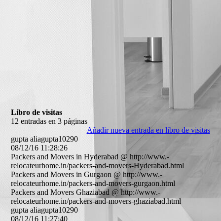
Libro de visitas
12 entradas en 3 páginas
Añadir nueva entrada en libro de visitas
gupta aliagupta10290
08/12/16
11:28:26
Packers and Movers in Hyderabad @ http:­//­www.­
relocateurhome.­in/­packers-­and-­movers-­Hyderabad.­html
Packers and Movers in Gurgaon @ http:­//­www.­
relocateurhome.­in/­packers-­and-­movers-­gurgaon.­html
Packers and Movers Ghaziabad @ http:­//­www.­
relocateurhome.­in/­packers-­and-­movers-­ghaziabad.­html
gupta aliagupta10290
08/12/16
11:27:40