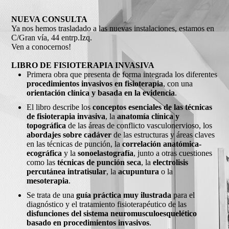
NUEVA CONSULTA
Ya nos hemos trasladado a las nuevas instalaciones, estamos en
C/Gran vía, 44 entrp.Izq.
Ven a conocernos!
LIBRO DE FISIOTERAPIA INVASIVA
Primera obra que presenta de forma integrada los diferentes
procedimientos invasivos en fisioterapia
, con una
orientación clínica y basada en la evidencia
.
El libro describe los
conceptos esenciales de las técnicas
de fisioterapia invasiva
, la
anatomía clínica y
topográfica
de las áreas de conflicto vasculonervioso, los
abordajes sobre cadáver
de las estructuras y áreas claves
en las técnicas de punción, la
correlación anatómica-
ecográfica
y la
sonoelastografía
, junto a otras cuestiones
como las
técnicas de punción seca
, la
electrolisis
percutánea intratisular
, la
acupuntura
o la
mesoterapia
.
Se trata de una
guía práctica muy ilustrada
para el
diagnóstico y el tratamiento fisioterapéutico de las
disfunciones del sistema neuromusculoesquelético
basado en procedimientos invasivos
.