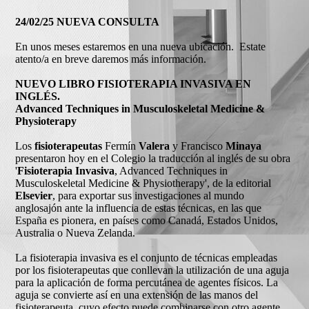
24/02/25 NUEVA CONSULTA
En unos meses estaremos en una nueva ubicación. Estate
atento/a en breve daremos más información.
NUEVO LIBRO FISIOTERAPIA INVASIVA EN
INGLÉS.
Advanced Techniques in Musculoskeletal Medicine &
Physioterapy
Los
fisioterapeutas
Fermín
Valera
y Francisco
Minaya
presentaron hoy en el Colegio la traducción al inglés de su obra
'
Fisioterapia Invasiva
, Advanced Techniques in
Musculoskeletal Medicine & Physiotherapy', de la editorial
Elsevier
, para exportar sus investigaciones al mundo
anglosajón ante la influencia de estas técnicas, en las que
España es pionera, en países como Canadá, Estados Unidos,
Australia o Nueva Zelanda.
La fisioterapia invasiva es el conjunto de técnicas empleadas
por los fisioterapeutas que conllevan la utilización de una aguja
para la aplicación de forma percutánea de agentes físicos. La
aguja se convierte así en una extensión de las manos del
fisioterapeuta, cuyo efecto puede combinarse con otro agente