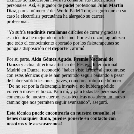
personales. Así, el jugador de
pádel
profesional
Juan Martín
Díaz
, pareja número 2 del World Padel Tour, aseguró que en su
caso la electrólisis percutánea ha alargado su carrera
profesional.
"Yo sufría
tendinitis rotulianas
difíciles de curar y gracias a
esta técnica he mejorado muchísimo. Por esta razón, agradezco
que todo el conocimiento aportado por los fisioterapeutas se
ponga a disposición del
deporte
", afirmó.
Por su parte,
Aida Gómez Agudo
,
Premio Nacional de
Danza
y actual directora artística del Festival Internacional
Madrid en Danza, reconoció "haber visto la luz" al encontrarse
con estas técnicas que le han permitido seguir bailando a pesar
de haber sufrido lesiones graves, como una rotura de húmero.
"De no ser por la fisioterapia invasiva, no hubiera podido
volver a mover el brazo. Para mí, y para todas las personas que
comemos de nuestro cuerpo, estas técnicas nos abren un nuevo
camino que nos permiten seguir avanzando", aseguró.
Esta técnica puede encontrarla en nuestra consulta, si
tienes cualquier duda, puedes ponerte en contacto con
nosotros y te asesoraremos!